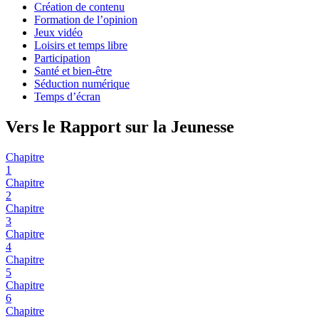
Création de contenu
Formation de l’opinion
Jeux vidéo
Loisirs et temps libre
Participation
Santé et bien-être
Séduction numérique
Temps d’écran
Vers le Rapport sur la Jeunesse
Chapitre
1
Chapitre
2
Chapitre
3
Chapitre
4
Chapitre
5
Chapitre
6
Chapitre