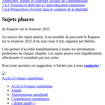
Approches, formes et contextes sociaux de l’apprentissage
7.4.3
Tensions et défis liés à l’auto-éducation numérique
7.4.4
Perspectives d’avenir dans le contexte de la digitalité
Sujets phares
du Rapport sur la Jeunesse 2025
Au travers des sujets phares, il est possible de parcourir le Rapport
sur la Jeunesse 2025 d’un seul coup d’œil, organisé par thèmes.
Cela permet d’accéder immédiatement à toutes les informations
pertinentes de chaque chapitre. Les sujets phares sont régulièrement
sélectionnés et actualisés par nos soins.
Pour toute question ou suggestion, n’hésitez pas à nous
contacter
!
Accès à l’espace numérique
L
Accès à l’espace numérique
Amitié
Apprentissage autodirigé
Compétences numériques
« doing family »