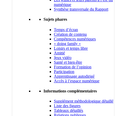
numérique
Synthèse transversale du Rapport
Sujets phares
Temps d’écran
Création de contenu
Compétences numériques
« doing family »
Loisirs et temps libre
Amitié
Jeux vidéo
Santé et bien-être
Formation de l’opinion
Participation
Apprentissage autodirigé
Accès à l’espace numérique
Informations complémentaires
Supplément méthodologique détaillé
Liste des figures
Tableaux détaillés
Relations publiques