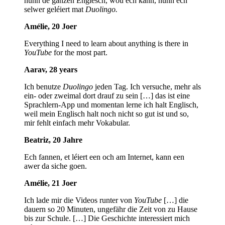
hunn de ganzen Englesch, wou ech kann, hunn ech
selwer geléiert mat
Duolingo.
Amélie, 20 Joer
Everything I need to learn about anything is there in
YouTube
for the most part.
Aarav, 28 years
Ich benutze
Duolingo
jeden Tag. Ich versuche, mehr als
ein- oder zweimal dort drauf zu sein […] das ist eine
Sprachlern-App und momentan lerne ich halt Englisch,
weil mein Englisch halt noch nicht so gut ist und so,
mir fehlt einfach mehr Vokabular.
Beatriz, 20 Jahre
Ech fannen, et léiert een och am Internet, kann een
awer da siche goen.
Amélie, 21 Joer
Ich lade mir die Videos runter von
YouTube
[…] die
dauern so 20 Minuten, ungefähr die Zeit von zu Hause
bis zur Schule. […] Die Geschichte interessiert mich