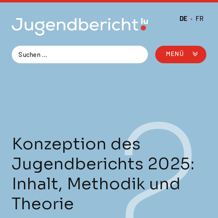
Zum
Inhalt
DE
FR
springen
MENÜ
2
Konzeption des
Jugendberichts 2025:
Inhalt, Methodik und
Theorie