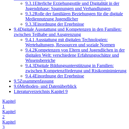
9.3.1
Elterliche Erziehungsstile und Digitalität in der
Jugendphase: Spannungen und Verhandlungen
9.3.2
Rolle der familiären Beziehungen für die digitale
Mediennutzung Jugendlicher
9.3.3
Einordnung der Ergebnisse
9.4
Digitale Ausstattung und Kompetenzen in den Familien:
zwischen Teilhabe und Ausgrenzung
9.4.1
Ausstattung mit digitalen Technologien:
Wertehaltungen, Ressourcen und soziale Normen
9.4.2
Kompetenzen von Eltern und Jugendlichen in der
digitalen Welt: verschiedene Erfahrungsschätze und
Wissensbereiche
9.4.3
Digitale Bildungsunterstützung in Familien:
zwischen Kompetenzförderung und Risikominimierung
9.4.4
Einordnung der Ergebnisse
9.5
Zusammenfassung
9.6
Methoden- und Datenüberblick
Literaturverzeichnis Kapitel 9
Kapitel
1
Kapitel
2
Kapitel
3