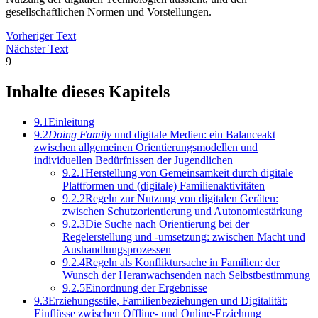
gesellschaftlichen Normen und Vorstellungen.
Vorheriger Text
Nächster Text
9
Inhalte dieses Kapitels
9.1
Einleitung
9.2
Doing Family
und digitale Medien: ein Balanceakt
zwischen allgemeinen Orientierungsmodellen und
individuellen Bedürfnissen der Jugendlichen
9.2.1
Herstellung von Gemeinsamkeit durch digitale
Plattformen und (digitale) Familienaktivitäten
9.2.2
Regeln zur Nutzung von digitalen Geräten:
zwischen Schutzorientierung und Autonomiestärkung
9.2.3
Die Suche nach Orientierung bei der
Regelerstellung und -umsetzung: zwischen Macht und
Aushandlungsprozessen
9.2.4
Regeln als Konfliktursache in Familien: der
Wunsch der Heranwachsenden nach Selbstbestimmung
9.2.5
Einordnung der Ergebnisse
9.3
Erziehungsstile, Familienbeziehungen und Digitalität:
Einflüsse zwischen Offline- und Online-Erziehung