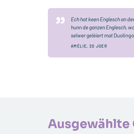
Ech hat keen Englesch an der
hunn de ganzen Englesch, wo
selwer geléiert mat
Duolingo
AMÉLIE, 20 JOER
Ausgewählte 