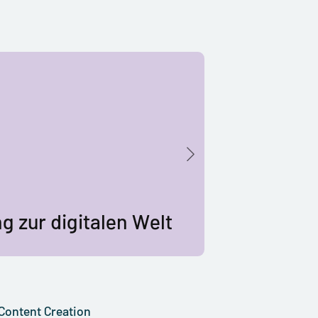
eit & Wohlbefinden
g zur digitalen Welt
reizeit und freie Zeit
Content Creation
Freundschaft
Content Creation