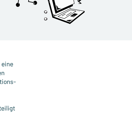
 eine
en
tions-
eiligt