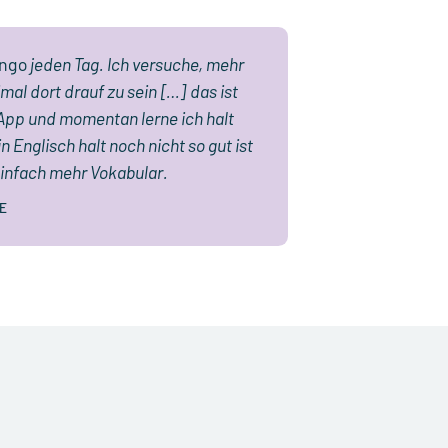
ingo
jeden Tag. Ich versuche, mehr
mal dort drauf zu sein […] das ist
App und momentan lerne ich halt
n Englisch halt noch nicht so gut ist
 einfach mehr Vokabular.
RE