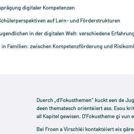
usprägung digitaler Kompetenzen
: Schülerperspektiven auf Lern- und Förderstrukturen
gendlichen in der digitalen Welt: verschiedene Erfahru
ng in Familien: zwischen Kompetenzförderung und Risikom
Duerch „d’Fokusthemen“ kuckt een de Ju
deen thematesch orientéiert ass. Esou krit
all Kapitel gewisen. D’Fokustheme gi vun ei
Bei Froen a Virschléi kontaktéiert eis gäre