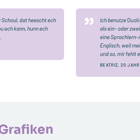
 Schoul, dat heescht ech
Ich benutze
Duol
u ech kann, hunn ech
als ein- oder zwei
.
eine Sprachlern-
Englisch, weil mei
und so, mir fehlt
BEATRIZ, 20 JAH
Grafiken