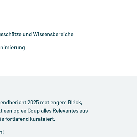
ngsschätze und Wissensbereiche
inimierung
gendbericht 2025 mat engem Bléck,
t een op ee Coup alles Relevantes aus
s fortlafend kuratéiert.
n!