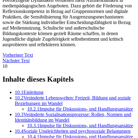
Peerbezogene Dynamiken verdienen mehr Aufmerksamkeit in
medienpädagogischen Angeboten. Dazu gehört die Förderung von
Reflexionskompetenz in Bezug auf Gruppennormen und digitale
Praktiken, die Sensibilisierung für Ausgrenzungsmechanismen
sowie die Stärkung individueller Entscheidungsfähigkeit in Bezug
auf Mediennutzung. Schulische und außerschulische
Bildungskontexte können gezielt Räume schaffen, in denen
Jugendliche digitale Zugehörigkeit selbstbestimmt und kritisch
ausprobieren und reflektieren können.
Vorheriger Text
Nächster Text
10
Inhalte dieses Kapitels
10.1
Einleitung
10.2
Veränderte Lebenswelten: Freizeit, Bildung und soziale
Beziehungen im Wandel
10.2.1
Impulse für Diskussions- und Handlungsansätze
10.3
Veränderte Sozialisationsprozesse: Rollen, Normen und
Identitätsbildung im Wandel
10.3.1
Impulse für Diskussions- und Handlungsansätze
10.4
Soziale Ungleichheiten und psychosoziale Belastungen
10.4.1
Impulse für Diskussions- und Handlungsansätze