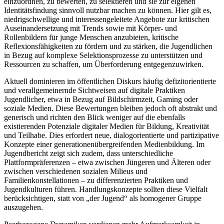
einzuordnen, zu bewerten, zu selektieren und sie zur eigenen
Identitätsfindung sinnvoll nutzbar machen zu können. Hier gilt es,
niedrigschwellige und interessengeleitete Angebote zur kritischen
Auseinandersetzung mit Trends sowie mit Körper- und
Rollenbildern für junge Menschen anzubieten, kritische
Reflexionsfähigkeiten zu fördern und zu stärken, die Jugendlichen
in Bezug auf komplexe Selektionsprozesse zu unterstützen und
Ressourcen zu schaffen, um Überforderung entgegenzuwirken.
Aktuell dominieren im öffentlichen Diskurs häufig defizitorientierte
und verallgemeinernde Sichtweisen auf digitale Praktiken
Jugendlicher, etwa in Bezug auf Bildschirmzeit, Gaming oder
soziale Medien. Diese Bewertungen bleiben jedoch oft abstrakt und
generisch und richten den Blick weniger auf die ebenfalls
existierenden Potenziale digitaler Medien für Bildung, Kreativität
und Teilhabe. Dies erfordert neue, dialogorientierte und partizipative
Konzepte einer generationenübergreifenden Medienbildung. Im
Jugendbericht zeigt sich zudem, dass unterschiedliche
Plattformpräferenzen – etwa zwischen Jüngeren und Älteren oder
zwischen verschiedenen sozialen Milieus und
Familienkonstellationen – zu differenzierten Praktiken und
Jugendkulturen führen. Handlungskonzepte sollten diese Vielfalt
berücksichtigen, statt von „der Jugend“ als homogener Gruppe
auszugehen.