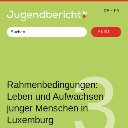
Zum
Inhalt
DE
FR
springen
MENÜ
3
Rahmenbedingungen:
Leben und Aufwachsen
junger Menschen in
Luxemburg