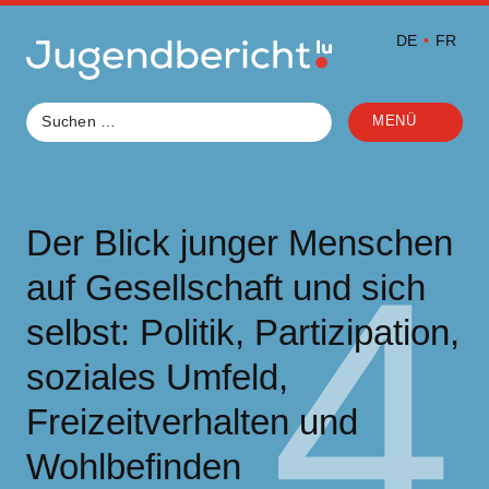
Zum
Inhalt
DE
FR
springen
MENÜ
Der Blick junger Menschen
4
auf Gesellschaft und sich
selbst: Politik, Partizipation,
soziales Umfeld,
Freizeitverhalten und
Wohlbefinden