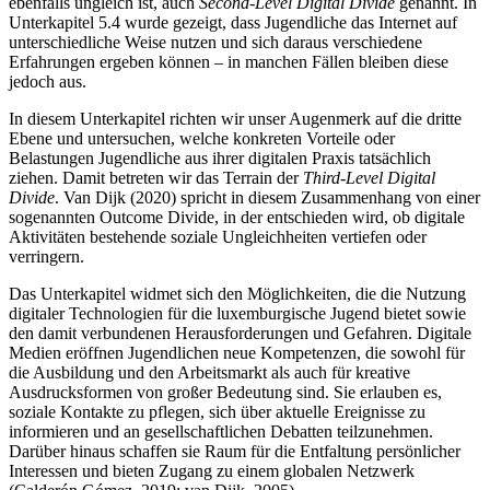
ebenfalls ungleich ist, auch
Second-Level Digital Divide
genannt. In
Unterkapitel 5.4 wurde gezeigt, dass Jugendliche das Internet auf
unterschiedliche Weise nutzen und sich daraus verschiedene
Erfahrungen ergeben können – in manchen Fällen bleiben diese
jedoch aus.
In diesem Unterkapitel richten wir unser Augenmerk auf die dritte
Ebene und untersuchen, welche konkreten Vorteile oder
Belastungen Jugendliche aus ihrer digitalen Praxis tatsächlich
ziehen. Damit betreten wir das Terrain der
Third-Level Digital
Divide
. Van Dijk (2020) spricht in diesem Zusammenhang von einer
sogenannten Outcome Divide, in der entschieden wird, ob digitale
Aktivitäten bestehende soziale Ungleichheiten vertiefen oder
verringern.
Das Unterkapitel widmet sich den Möglichkeiten, die die Nutzung
digitaler Technologien für die luxemburgische Jugend bietet sowie
den damit verbundenen Herausforderungen und Gefahren. Digitale
Medien eröffnen Jugendlichen neue Kompetenzen, die sowohl für
die Ausbildung und den Arbeitsmarkt als auch für kreative
Ausdrucksformen von großer Bedeutung sind. Sie erlauben es,
soziale Kontakte zu pflegen, sich über aktuelle Ereignisse zu
informieren und an gesellschaftlichen Debatten teilzunehmen.
Darüber hinaus schaffen sie Raum für die Entfaltung persönlicher
Interessen und bieten Zugang zu einem globalen Netzwerk