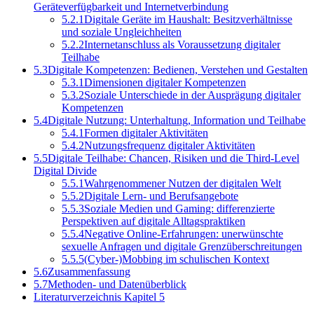
Geräteverfügbarkeit und Internetverbindung
5.2.1
Digitale Geräte im Haushalt: Besitzverhältnisse
und soziale Ungleichheiten
5.2.2
Internetanschluss als Voraussetzung digitaler
Teilhabe
5.3
Digitale Kompetenzen: Bedienen, Verstehen und Gestalten
5.3.1
Dimensionen digitaler Kompetenzen
5.3.2
Soziale Unterschiede in der Ausprägung digitaler
Kompetenzen
5.4
Digitale Nutzung: Unterhaltung, Information und Teilhabe
5.4.1
Formen digitaler Aktivitäten
5.4.2
Nutzungsfrequenz digitaler Aktivitäten
5.5
Digitale Teilhabe: Chancen, Risiken und die Third‑Level
Digital Divide
5.5.1
Wahrgenommener Nutzen der digitalen Welt
5.5.2
Digitale Lern- und Berufsangebote
5.5.3
Soziale Medien und Gaming: differenzierte
Perspektiven auf digitale Alltagspraktiken
5.5.4
Negative Online-Erfahrungen: unerwünschte
sexuelle Anfragen und digitale Grenzüberschreitungen
5.5.5
(Cyber-)Mobbing im schulischen Kontext
5.6
Zusammenfassung
5.7
Methoden- und Datenüberblick
Literaturverzeichnis Kapitel 5