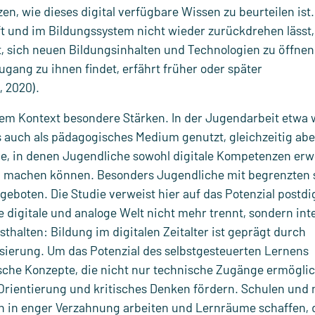
en, wie dieses digital verfügbare Wissen zu beurteilen ist.
aft und im Bildungssystem nicht wieder zurückdrehen lässt,
, sich neuen Bildungsinhalten und Technologien zu öffnen
ugang zu ihnen findet, erfährt früher oder später
, 2020).
sem Kontext besondere Stärken. In der Jugendarbeit etwa 
ls auch als pädagogisches Medium genutzt, gleichzeitig ab
ume, in denen Jugendliche sowohl digitale Kompetenzen er
en machen können. Besonders Jugendliche mit begrenzten 
eboten. Die Studie verweist hier auf das Potenzial postdig
ie digitale und analoge Welt nicht mehr trennt, sondern int
sthalten: Bildung im digitalen Zeitalter ist geprägt durch
alisierung. Um das Potenzial des selbstgesteuerten Lernens
che Konzepte, die nicht nur technische Zugänge ermögli
Orientierung und kritisches Denken fördern. Schulen und 
en in enger Verzahnung arbeiten und Lernräume schaffen, 