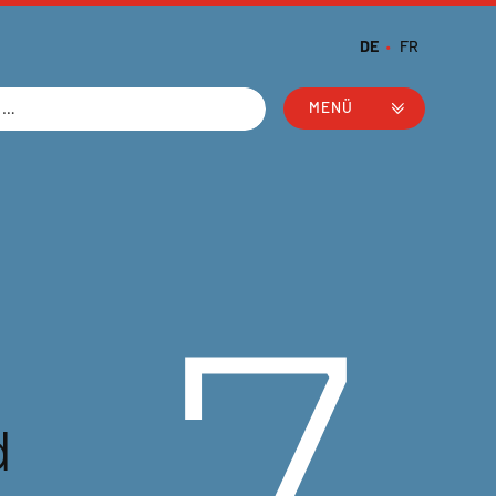
DE
FR
MENÜ
7
d