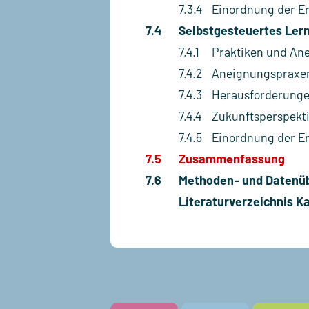
7.3.4
Einordnung der E
7.4
Selbstgesteuertes Lerne
7.4.1
Praktiken und An
7.4.2
Aneignungspraxen 
7.4.3
Herausforderungen
7.4.4
Zukunftsperspekti
7.4.5
Einordnung der E
7.5
Zusammenfassung
7.6
Methoden- und Datenüb
Literaturverzeichnis Ka