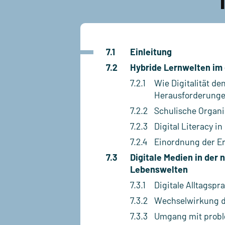
7.1
Einleitung
7.2
Hybride Lernwelten im 
7.2.1
Wie Digitalität d
Herausforderung
7.2.2
Schulische Organ
7.2.3
Digital Literacy i
7.2.4
Einordnung der E
7.3
Digitale Medien in der 
Lebenswelten
7.3.1
Digitale Alltagspr
7.3.2
Wechselwirkung d
7.3.3
Umgang mit probl