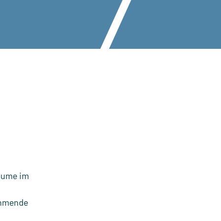
räume im
ehmende