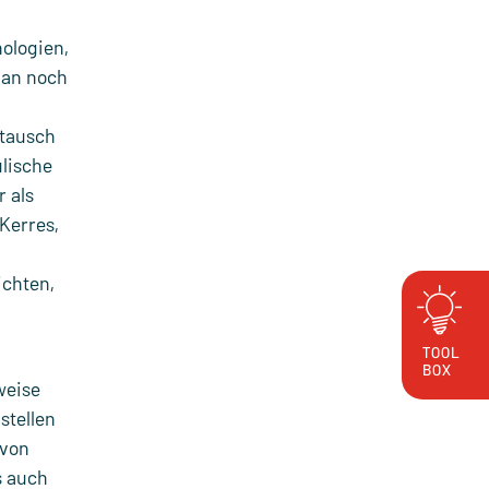
ologien,
lan noch
stausch
ulische
 als
Kerres,
ichten,
TOOL
BOX
weise
stellen
 von
s auch