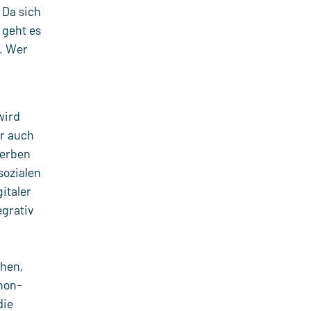
 Da sich
 geht es
. Wer
wird
er auch
werben
sozialen
italer
egrativ
chen,
non-
die