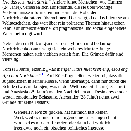
lese das jetzt nicht durch.“
Andere junge Menschen, wie Carmen
(24 Jahre), verlassen sich auf Freunde, die sie über wichtige
Vorkommnisse informieren und somit die Rolle der
Nachrichtenkuratoren übernehmen. Dies zeigt, dass das Interesse am
Weltgeschehen, das weit über rein politische Themen hinausgehen
kann, auf unterschiedliche, oft pragmatische und sozial eingebettete
Weise befriedigt wird.
Neben diesem Nutzungsmuster des hybriden und beiläufigen
Nachrichtenkonsums zeigt sich ein weiteres Muster: Junge
Menschen halten sich vielfach gezielt fern. Die Gründe dafür sind
vielfältig:
Tom (15 Jahre) erzählt:
„Aus menger Klass huet keen eng, esou eng
13
App mat Norichten.“
Auf Rückfrage teilt er weiter mit, dass die
Jugendlichen in seiner Klasse, wenn überhaupt, dann nur durch die
Schule etwas mitkriegen, was in der Welt passiert. Liam (18 Jahre)
und Anastasia (29 Jahre) meiden Nachrichten aus Desinteresse oder
wegen emotionaler Belastung. Alexander (28 Jahre) nennt zwei
Gründe für seine Distanz:
Generell News zu gucken, hat für mich fast keinen
Wert, weil es immer durch irgendeine Linse angeschaut
wird, sei es nur der Reporter oder dann halt wirklich
irgendwie noch ein bisschen politisches Interesse