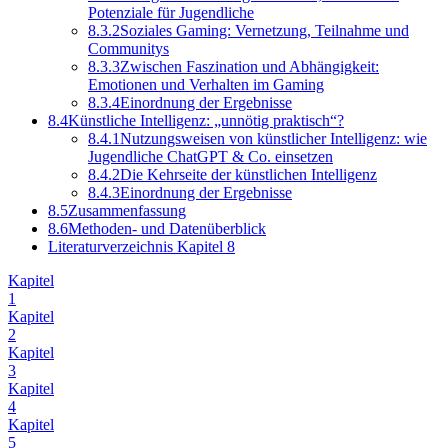
Potenziale für Jugendliche
8.3.2
Soziales Gaming: Vernetzung, Teilnahme und
Communitys
8.3.3
Zwischen Faszination und Abhängigkeit:
Emotionen und Verhalten im Gaming
8.3.4
Einordnung der Ergebnisse
8.4
Künstliche Intelligenz: „unnötig praktisch“?
8.4.1
Nutzungsweisen von künstlicher Intelligenz: wie
Jugendliche ChatGPT & Co. einsetzen
8.4.2
Die Kehrseite der künstlichen Intelligenz
8.4.3
Einordnung der Ergebnisse
8.5
Zusammenfassung
8.6
Methoden- und Datenüberblick
Literaturverzeichnis Kapitel 8
Kapitel
1
Kapitel
2
Kapitel
3
Kapitel
4
Kapitel
5