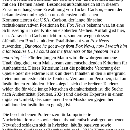
mit den Themen haben. Besonders aufschlussreich ist in diesem
Zusammenhang seine Erwähnung von Tucker Carlson, einem der
bekanntesten und zugleich umstrittensten politischen
Kommentatoren der USA. Carlson, der lange für seine
rechtskonservativen Positionen bei
Fox News
bekannt war, ist eine
Schlüsselfigur in der Kritik an etablierten Medien. Auffällig ist hier,
dass Aarav sich Carlson nicht trotz, sondern wegen dessen
öffentlichen Bruchs mit dem Establishment von
Fox News
zuwendet:
„But once he got away from Fox News, now I watch him
a lot because […] I could see the freshness or the freedom in his
11
reporting.“
Für den jungen Mann wird die wahrgenommene
Unabhängigkeit vom Mainstream zum entscheidenden Kriterium für
Authentizität. Dieses Kriterium lässt die politische Verortung der
Quelle oder die externe Kritik an deren Inhalten in den Hintergrund
treten und unterstreicht die Tendenz, Vertrauen an Personen, statt an
Institutionen zu binden. Hier spiegelt sich eine breitere Tendenz
wider, die für viele junge Menschen charakteristisch ist: die Suche
nach Authentizität (Reuters, 2024) und direkter Expertise in einem
digitalen Umfeld, das zunehmend von Misstrauen gegenüber
traditionellen Institutionen geprägt ist.
Die beschriebenen Präferenzen für komprimierte
Nachrichtenformate sowie einen als authentisch wahrgenommenen
Newsfeed schlagen sich in hybriden, häufig passiven sowie