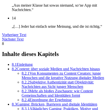
„Aus meiner Klasse hat sowas niemand, so‘ne App mit
Nachrichten.“
14
„[…] Jeder hat einfach seine Meinung, und die ist richtig.“
Vorheriger Text
Nächster Text
8
Inhalte dieses Kapitels
8.1
Einleitung
8.2
Content: über soziale Medien und Nachrichten hinaus
8.2.1
Von Konsumenten zu Content Creators: junge
Menschen und die kreative Nutzung digitaler Medien
8.2.2
Subjektive Authentizität statt Objektivität:
Nachrichten aus Sicht junger Menschen
8.2.3
Mehr als bloßes Zuschauen: wie Content
Gemeinschaften und Identitäten formt
8.2.4
Einordnung der Ergebnisse
8.3
Gaming: Brücken, Barrieren und digitale Identitäten
8.3.1
Alltägliches Gaming: Praktiken, Motive und