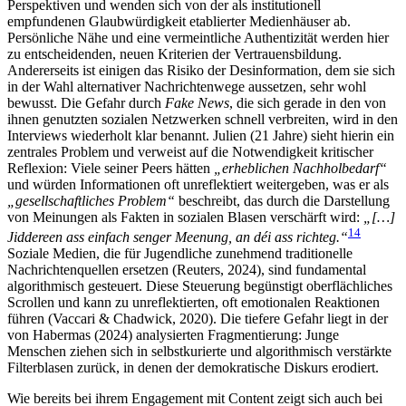
Perspektiven und wenden sich von der als institutionell
empfundenen Glaubwürdigkeit etablierter Medienhäuser ab.
Persönliche Nähe und eine vermeintliche Authentizität werden hier
zu entscheidenden, neuen Kriterien der Vertrauensbildung.
Andererseits ist einigen das Risiko der Desinformation, dem sie sich
in der Wahl alternativer Nachrichtenwege aussetzen, sehr wohl
bewusst. Die Gefahr durch
Fake News
, die sich gerade in den von
ihnen genutzten sozialen Netzwerken schnell verbreiten, wird in den
Interviews wiederholt klar benannt. Julien (21 Jahre) sieht hierin ein
zentrales Problem und verweist auf die Notwendigkeit kritischer
Reflexion: Viele seiner Peers hätten
„erheblichen Nachholbedarf“
und würden Informationen oft unreflektiert weitergeben, was er als
„gesellschaftliches Problem“
beschreibt, das durch die Darstellung
von Meinungen als Fakten in sozialen Blasen verschärft wird:
„[…]
14
Jiddereen ass einfach senger Meenung, an déi ass richteg.“
Soziale Medien, die für Jugendliche zunehmend traditionelle
Nachrichtenquellen ersetzen (Reuters, 2024), sind fundamental
algorithmisch gesteuert. Diese Steuerung begünstigt oberflächliches
Scrollen und kann zu unreflektierten, oft emotionalen Reaktionen
führen (Vaccari & Chadwick, 2020). Die tiefere Gefahr liegt in der
von Habermas (2024) analysierten Fragmentierung: Junge
Menschen ziehen sich in selbstkurierte und algorithmisch verstärkte
Filterblasen zurück, in denen der demokratische Diskurs erodiert.
Wie bereits bei ihrem Engagement mit Content zeigt sich auch bei