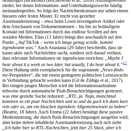
beiläufigen
(incidental)
(Boczkowski et al., 2018) Nutzungsweisen
nieder, bei denen Informations- und Unterhaltungszwecke häufig
ineinandergreifen. So folgt der Nachrichtenkonsum nur selten einem
linearen oder festen Muster. Er reicht von gezielter
Auseinandersetzung – etwa beim Lesen investigativer Artikel oder
dem Anschauen von Dokumentationen – bis hin zu beiläufigem
Kontakt mit Informationen durch das endlose Scrollen auf den
sozialen Medien. Elias (13 Jahre) bringt dies anschaulich auf den
Punkt:
„Auf
TikTok
– wenn ich lange genug scrolle, kommt
irgendwann was.“
Auch Anastasia (29 Jahre) beschreibt, dass sie
kaum aktiv nach Nachrichten sucht, sondern sich darauf verlässt,
dass relevante Informationen sie irgendwann erreichen:
„Maybe I
12
hear about it a week or two later, but usually, I do hear about it.”
Diese Haltung steht exemplarisch für die sogenannte „
News-finds-
me
-Perspektive“, die mit einem geringeren politischen Lernzuwachs
in Verbindung gebracht werden kann (Gil de Zúñiga et al., 2017).
Bei einigen jungen Menschen wird die Informationsaufnahme
teilweise durch automatische Push-Benachrichtigungen gesteuert,
was eine gezielte Suche reduziert:
„RTL, ja. Naja, manchmal
kommen so ein paar Nachrichten und so und da guck ich dann kurz
rein oder so, um ein bisschen irgendwie Allgemeinwissen zu haben“
(Beatriz, 18 Jahre). Auch Emma (22 Jahre) bestätigt diese passive
Mediennutzung, die durch Push-Benachrichtigungen ausgelöst wird,
aber keine tiefere inhaltliche Auseinandersetzung nach sich zieht:
„Ich habe hier so RTL-Nachrichten, jetzt hier 25 Stück, aber ich