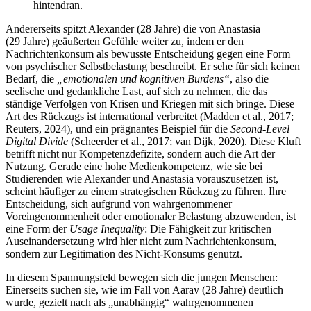
hintendran.
Andererseits spitzt Alexander (28 Jahre) die von Anastasia
(29 Jahre) geäußerten Gefühle weiter zu, indem er den
Nachrichtenkonsum als bewusste Entscheidung gegen eine Form
von psychischer Selbstbelastung beschreibt. Er sehe für sich keinen
Bedarf, die
„emotionalen und kognitiven Burdens“
, also die
seelische und gedankliche Last, auf sich zu nehmen, die das
ständige Verfolgen von Krisen und Kriegen mit sich bringe. Diese
Art des Rückzugs ist international verbreitet (Madden et al., 2017;
Reuters, 2024), und ein prägnantes Beispiel für die
Second-Level
Digital
Divide
(Scheerder et al., 2017; van Dijk, 2020). Diese Kluft
betrifft nicht nur Kompetenzdefizite, sondern auch die Art der
Nutzung. Gerade eine hohe Medienkompetenz, wie sie bei
Studierenden wie Alexander und Anastasia vorauszusetzen ist,
scheint häufiger zu einem strategischen Rückzug zu führen. Ihre
Entscheidung, sich aufgrund von wahrgenommener
Voreingenommenheit oder emotionaler Belastung abzuwenden, ist
eine Form der
Usage Inequality
: Die Fähigkeit zur kritischen
Auseinandersetzung wird hier nicht zum Nachrichtenkonsum,
sondern zur Legitimation des Nicht-Konsums genutzt.
In diesem Spannungsfeld bewegen sich die jungen Menschen:
Einerseits suchen sie, wie im Fall von Aarav (28 Jahre) deutlich
wurde, gezielt nach als „unabhängig“ wahrgenommenen