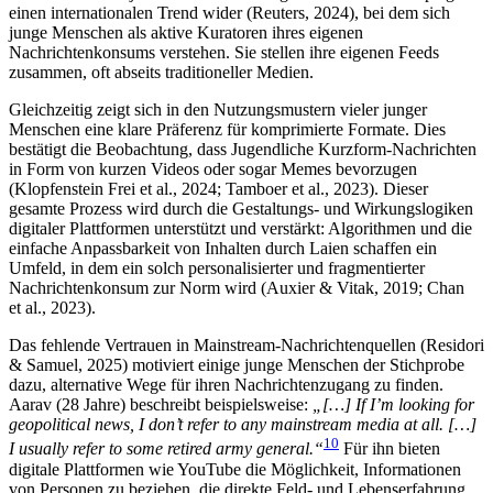
einen internationalen Trend wider (Reuters, 2024), bei dem sich
junge Menschen als aktive Kuratoren ihres eigenen
Nachrichtenkonsums verstehen. Sie stellen ihre eigenen Feeds
zusammen, oft abseits traditioneller Medien.
Gleichzeitig zeigt sich in den Nutzungsmustern vieler junger
Menschen eine klare Präferenz für komprimierte Formate. Dies
bestätigt die Beobachtung, dass Jugendliche Kurzform-Nachrichten
in Form von kurzen Videos oder sogar Memes bevorzugen
(Klopfenstein Frei et al., 2024; Tamboer et al., 2023). Dieser
gesamte Prozess wird durch die Gestaltungs- und Wirkungslogiken
digitaler Plattformen unterstützt und verstärkt: Algorithmen und die
einfache Anpassbarkeit von Inhalten durch Laien schaffen ein
Umfeld, in dem ein solch personalisierter und fragmentierter
Nachrichtenkonsum zur Norm wird (Auxier & Vitak, 2019; Chan
et al., 2023).
Das fehlende Vertrauen in Mainstream-Nachrichtenquellen (Residori
& Samuel, 2025) motiviert einige junge Menschen der Stichprobe
dazu, alternative Wege für ihren Nachrichtenzugang zu finden.
Aarav (28 Jahre) beschreibt beispielsweise:
„[…] If I’m looking for
geopolitical news, I don’t refer to any mainstream media at all. […]
10
I usually refer to some retired army general.“
Für ihn bieten
digitale Plattformen wie YouTube die Möglichkeit, Informationen
von Personen zu beziehen, die direkte Feld- und Lebenserfahrung