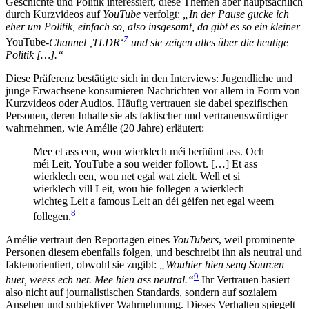
Geschichte und Politik interessiert, diese Themen aber hauptsächlich
durch Kurzvideos auf
YouTube
verfolgt:
„In der Pause gucke ich
eher um Politik, einfach so, also insgesamt, da gibt es so ein kleiner
7
YouTube
-Channel
‚
TLDR‘
und sie zeigen alles über die heutige
Politik […].“
Diese Präferenz bestätigte sich in den Interviews: Jugendliche und
junge Erwachsene konsumieren Nachrichten vor allem in Form von
Kurzvideos oder Audios. Häufig vertrauen sie dabei spezifischen
Personen, deren Inhalte sie als faktischer und vertrauenswürdiger
wahrnehmen, wie Amélie (20 Jahre) erläutert:
Mee et ass een, wou wierklech méi berüümt ass. Och
méi Leit, YouTube a sou weider followt. […] Et ass
wierklech een, wou net egal wat zielt. Well et si
wierklech vill Leit, wou hie follegen a wierklech
wichteg Leit a famous Leit an déi géifen net egal weem
8
follegen.
Amélie vertraut den Reportagen eines
YouTubers
, weil prominente
Personen diesem ebenfalls folgen, und beschreibt ihn als neutral und
faktenorientiert, obwohl sie zugibt:
„Wouhier hien seng Sourcen
9
huet, weess ech net. Mee hien ass neutral.“
Ihr Vertrauen basiert
also nicht auf journalistischen Standards, sondern auf sozialem
Ansehen und subjektiver Wahrnehmung. Dieses Verhalten spiegelt