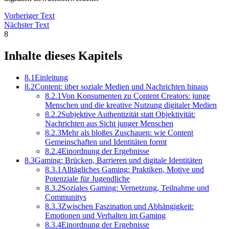
Vorheriger Text
Nächster Text
8
Inhalte dieses Kapitels
8.1
Einleitung
8.2
Content: über soziale Medien und Nachrichten hinaus
8.2.1
Von Konsumenten zu Content Creators: junge
Menschen und die kreative Nutzung digitaler Medien
8.2.2
Subjektive Authentizität statt Objektivität:
Nachrichten aus Sicht junger Menschen
8.2.3
Mehr als bloßes Zuschauen: wie Content
Gemeinschaften und Identitäten formt
8.2.4
Einordnung der Ergebnisse
8.3
Gaming: Brücken, Barrieren und digitale Identitäten
8.3.1
Alltägliches Gaming: Praktiken, Motive und
Potenziale für Jugendliche
8.3.2
Soziales Gaming: Vernetzung, Teilnahme und
Communitys
8.3.3
Zwischen Faszination und Abhängigkeit:
Emotionen und Verhalten im Gaming
8.3.4
Einordnung der Ergebnisse