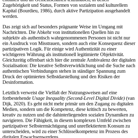
Zugehörigkeit und Status, Formen von sozialem und kulturellem
Kapital (Bourdieu, 1986), durch aktive Partizipation ausgehandelt
werden.
Das zeigt sich auf besonders prägnante Weise im Umgang mit
Nachrichten. Die Abkehr von institutionellen Quellen hin zu
subjektiv als authentisch wahrgenommenen Personen ist nicht nur
ein Ausdruck von Misstrauen, sondern auch eine Konsequenz dieser
partizipativen Logik. Für einige wird Authentizität zu einer
wichtigeren Währung als institutionell legitimierte Objektivität.
Gleichzeitig offenbart sich hier die zentrale Ambivalenz der digitalen
Sozialisation: Die kreative Selbstverwirklichung und die Suche nach
authentischen Verbindungen stehen in ständiger Spannung zum
Druck der optimierten Selbstdarstellung und den Risiken der
Desinformation.
Letztlich verweist die Vielfalt der Nutzungsweisen auf eine
fortbestehende
Usage Inequality (Second-Level Digital Divide)
(van
Dijk, 2020). Es geht nicht mehr primär um den Zugang zu digitalen
Medien, sondern um die Kompetenz, diese kritisch zu bewerten,
kreativ zu nutzen und die dahinterliegenden sozialen Dynamiken zu
navigieren. Die Fähigkeit, in diesem komplexen Umfeld zwischen
partizipativer Selbstermächtigung und unreflektiertem Konsum zu
unterscheiden, wird zu einer Schlüsselkompetenz im Prozess des
digitalen Erwachsenwerdens.