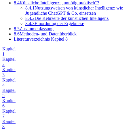
8.4
Künstliche Intelligenz: „unnötig praktisch“?
8.4.1
Nutzungsweisen von künstlicher Intelligenz: wie
Jugendliche ChatGPT & Co. einsetzen
8.4.2
Die Kehrseite der künstlichen Intelligenz
8.4.3
Einordnung der Ergebnisse
8.5
Zusammenfassung
8.6
Methoden- und Datenüberblick
Literaturverzeichnis Kapitel 8
Kapitel
1
Kapitel
2
Kapitel
3
Kapitel
4
Kapitel
5
Kapitel
6
Kapitel
7
Kapitel
8