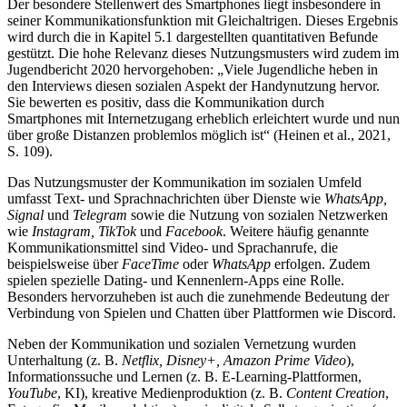
Der besondere Stellenwert des Smartphones liegt insbesondere in
seiner Kommunikationsfunktion mit Gleichaltrigen. Dieses Ergebnis
wird durch die in Kapitel 5.1 dargestellten quantitativen Befunde
gestützt. Die hohe Relevanz dieses Nutzungsmusters wird zudem im
Jugendbericht 2020 hervorgehoben: „Viele Jugendliche heben in
den Interviews diesen sozialen Aspekt der Handynutzung hervor.
Sie bewerten es positiv, dass die Kommunikation durch
Smartphones mit Internetzugang erheblich erleichtert wurde und nun
über große Distanzen problemlos möglich ist“ (Heinen et al., 2021,
S. 109).
Das Nutzungsmuster der Kommunikation im sozialen Umfeld
umfasst Text- und Sprachnachrichten über Dienste wie
WhatsApp,
Signal
und
Telegram
sowie die Nutzung von sozialen Netzwerken
wie
Instagram, TikTok
und
Facebook
. Weitere häufig genannte
Kommunikationsmittel sind Video- und Sprachanrufe, die
beispielsweise über
FaceTime
oder
WhatsApp
erfolgen. Zudem
spielen spezielle Dating- und Kennenlern-Apps eine Rolle.
Besonders hervorzuheben ist auch die zunehmende Bedeutung der
Verbindung von Spielen und Chatten über Plattformen wie Discord.
Neben der Kommunikation und sozialen Vernetzung wurden
Unterhaltung (z. B.
Netflix, Disney+, Amazon Prime Video
),
Informationssuche und Lernen (z. B. E-Learning-Plattformen,
YouTube
, KI), kreative Medienproduktion (z. B.
Content Creation
,