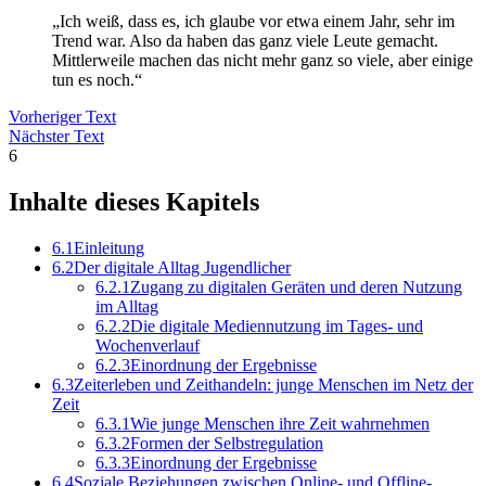
„Ich weiß, dass es, ich glaube vor etwa einem Jahr, sehr im
Trend war. Also da haben das ganz viele Leute gemacht.
Mittlerweile machen das nicht mehr ganz so viele, aber einige
tun es noch.“
Vorheriger Text
Nächster Text
6
Inhalte dieses Kapitels
6.1
Einleitung
6.2
Der digitale Alltag Jugendlicher
6.2.1
Zugang zu digitalen Geräten und deren Nutzung
im Alltag
6.2.2
Die digitale Mediennutzung im Tages- und
Wochenverlauf
6.2.3
Einordnung der Ergebnisse
6.3
Zeiterleben und Zeithandeln: junge Menschen im Netz der
Zeit
6.3.1
Wie junge Menschen ihre Zeit wahrnehmen
6.3.2
Formen der Selbstregulation
6.3.3
Einordnung der Ergebnisse
6.4
Soziale Beziehungen zwischen Online- und Offline-