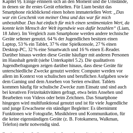
Kapitel 9). Einige erinnern sich an den Moment und die Umstände,
in denen sie ihr erstes Gerät erhielten. Für Liam besitzt das
Smartphone rückblickend einen hohen immateriellen Wert:
„Das
war ein Geschenk von meiner Oma und das war für mich
unbezahlbar. Das hat einfach für mich einen sentimentalen Wert, da
konnte kein Mensch der Welt irgendwie was dafür bezahlen“
(Liam,
18 Jahre). Im Vergleich zum Smartphone werden andere technische
Geräte seltener genutzt. 64 % der Jugendlichen besitzen einen
Laptop, 53 % ein Tablet, 37 % eine Spielkonsole, 27 % einen
Desktop-PC, 32 % eine Smartwatch und 16 % einen E-Reader.
Darüber hinaus werden diese Geräte häufiger mit anderen Personen
im Haushalt geteilt (siehe Unterkapitel 5.2). Die qualitativen
Jugendbefragungen zeigen darüber hinaus, dass diese Geräte für
unterschiedliche Zwecke genutzt werden: Computer werden vor
allem im Kontext von schulischen und beruflichen Aufgaben sowie
dem Gaming und dem Ansehen von Serien erwähnt. Tablets
kommen häufig für schulische Zwecke zum Einsatz und sind auch
bei kreativen Freizeitaktivitäten gefragt, etwa beim Ansehen und
Bearbeiten von Videos oder beim Zeichnen. Das Smartphone
hingegen wird multifunktional genutzt und ist für viele Jugendliche
und junge Erwachsene ein ständiger Begleiter: Es übernimmt
Funktionen wie Fotografie, Musikhören und Kommunikation, für
die keine eigenständigen Geräte (z. B. Fotokamera, Walkman,
Telefon) mehr notwendig sind.