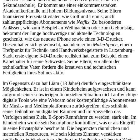
Sekundarschule). Er kommt aus einer einkommensstarken
Akademikerfamilie mit hohem Bildungsniveau. Seine Eltern
finanzieren Freizeitaktivitäten wie Golf und Tennis; auch
zahlungspflichtige Abonnements wie
Netflix
. Zu besonderen
Anlässen, wie zum Beispiel an Weihnachten oder zum Geburtstag,
bekommt der Junge hochwertige und aktuelle Technologien
geschenkt, wie das neueste iPhone sowie einen 3-D-Drucker.
Diesen hat er sich gewünscht, nachdem er im
MakerSpace
, einem
Treffpunkt für Technik- und Handwerksbegeisterte in Luxemburg-
Stadt, erste eigene 3-D-Drucke realisiert hat, zum Beispiel einen
Kabelhalter für seine Schwester. Seine Eltern, vor allem der
technikaffine Vater, fördern die kreativen und technischen
Fertigkeiten ihres Sohnes aktiv.
Im Gegensatz dazu hat Liam (18 Jahre) deutlich eingeschränktere
Möglichkeiten. Er ist in einem Kinderheim aufgewachsen und kann
aufgrund seiner schwierigen finanziellen Situation nicht auf wichtige
digitale Tools wie eine Webcam oder kostenpflichtige Abonnements
für Musik- und Medienplattformen zurückgreifen; dies schränkt
seine Teilnahme an digitalen Räumen und im Speziellen das
Verfolgen seines Ziels, E-Sport-Rennfahrer zu werden, stark ein. Im
Kinderheim wurde sein Smartphone kontrolliert, was er als Eingriff
in seine Privatsphäre beschreibt. Die begrenzten räumlichen und
materiellen Ressourcen, wie sein kleines Zimmer, verstärken
zusätzlich die Hindernisse, die ihm im Vergleich zu Theo im Weg