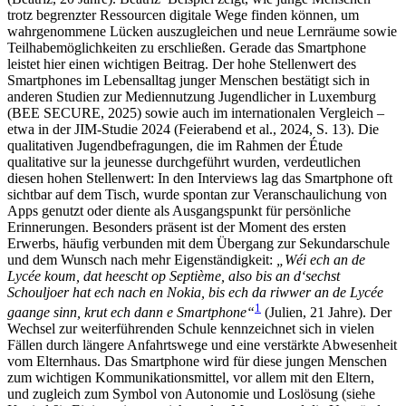
trotz begrenzter Ressourcen digitale Wege finden können, um
wahrgenommene Lücken auszugleichen und neue Lernräume sowie
Teilhabemöglichkeiten zu erschließen. Gerade das Smartphone
leistet hier einen wichtigen Beitrag. Der hohe Stellenwert des
Smartphones im Lebensalltag junger Menschen bestätigt sich in
anderen Studien zur Mediennutzung Jugendlicher in Luxemburg
(BEE SECURE, 2025) sowie auch im internationalen Vergleich –
etwa in der JIM-Studie 2024 (Feierabend et al., 2024, S. 13). Die
qualitativen Jugendbefragungen, die im Rahmen der Étude
qualitative sur la jeunesse durchgeführt wurden, verdeutlichen
diesen hohen Stellenwert: In den Interviews lag das Smartphone oft
sichtbar auf dem Tisch, wurde spontan zur Veranschaulichung von
Apps genutzt oder diente als Ausgangspunkt für persönliche
Erinnerungen. Besonders präsent ist der Moment des ersten
Erwerbs, häufig verbunden mit dem Übergang zur Sekundarschule
und dem Wunsch nach mehr Eigenständigkeit:
„Wéi ech an de
Lycée koum, dat heescht op Septième, also bis an d‘sechst
Schouljoer hat ech nach en Nokia, bis ech da riwwer an de Lycée
1
gaange sinn, krut ech dann e Smartphone“
(Julien, 21 Jahre). Der
Wechsel zur weiterführenden Schule kennzeichnet sich in vielen
Fällen durch längere Anfahrtswege und eine verstärkte Abwesenheit
vom Elternhaus. Das Smartphone wird für diese jungen Menschen
zum wichtigen Kommunikationsmittel, vor allem mit den Eltern,
und zugleich zum Symbol von Autonomie und Loslösung (siehe