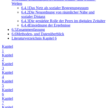
Welten
6.4.1
Das Netz als sozialer Begegnungsraum
6.4.2
Die Neuordnung von räumlicher Nähe und
sozialer Distanz
6.4.3
Die gestärkte Rolle der Peers im digitalen Zeitalter
6.4.4
Einordnung der Ergebnisse
6.5
Zusammenfassung
6.6
Methoden- und Datenüberblick
Literaturverzeichnis Kapitel 6
Kapitel
1
Kapitel
2
Kapitel
3
Kapitel
4
Kapitel
5
Kapitel
6
Kapitel
7
Kapitel