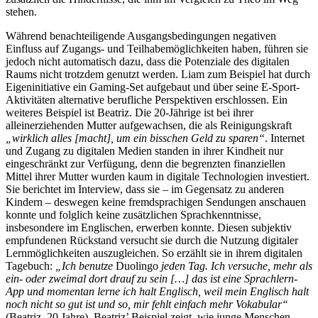
stehen.
Während benachteiligende Ausgangsbedingungen negativen
Einfluss auf Zugangs- und Teilhabemöglichkeiten haben, führen sie
jedoch nicht automatisch dazu, dass die Potenziale des digitalen
Raums nicht trotzdem genutzt werden. Liam zum Beispiel hat durch
Eigeninitiative ein Gaming-Set aufgebaut und über seine E-Sport-
Aktivitäten alternative berufliche Perspektiven erschlossen. Ein
weiteres Beispiel ist Beatriz. Die 20-Jährige ist bei ihrer
alleinerziehenden Mutter aufgewachsen, die als Reinigungskraft
„wirklich alles [macht], um ein bisschen Geld zu sparen“
. Internet
und Zugang zu digitalen Medien standen in ihrer Kindheit nur
eingeschränkt zur Verfügung, denn die begrenzten finanziellen
Mittel ihrer Mutter wurden kaum in digitale Technologien investiert.
Sie berichtet im Interview, dass sie – im Gegensatz zu anderen
Kindern – deswegen keine fremdsprachigen Sendungen anschauen
konnte und folglich keine zusätzlichen Sprachkenntnisse,
insbesondere im Englischen, erwerben konnte. Diesen subjektiv
empfundenen Rückstand versucht sie durch die Nutzung digitaler
Lernmöglichkeiten auszugleichen. So erzählt sie in ihrem digitalen
Tagebuch:
„Ich benutze
Duolingo
jeden Tag. Ich versuche, mehr als
ein- oder zweimal dort drauf zu sein […] das ist eine Sprachlern-
App und momentan lerne ich halt Englisch, weil mein Englisch halt
noch nicht so gut ist und so, mir fehlt einfach mehr Vokabular“
(Beatriz, 20 Jahre). Beatriz’ Beispiel zeigt, wie junge Menschen