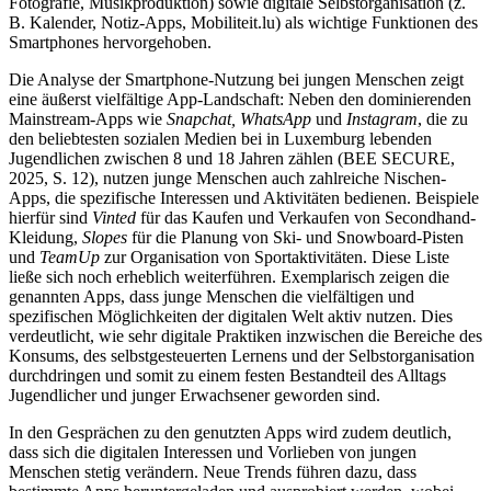
Fotografie, Musikproduktion) sowie digitale Selbstorganisation (z.
B. Kalender, Notiz-Apps, Mobiliteit.lu) als wichtige Funktionen des
Smartphones hervorgehoben.
Die Analyse der Smartphone-Nutzung bei jungen Menschen zeigt
eine äußerst vielfältige App-Landschaft: Neben den dominierenden
Mainstream-Apps wie
Snapchat, WhatsApp
und
Instagram
, die zu
den beliebtesten sozialen Medien bei in Luxemburg lebenden
Jugendlichen zwischen 8 und 18 Jahren zählen (BEE SECURE,
2025, S. 12), nutzen junge Menschen auch zahlreiche Nischen-
Apps, die spezifische Interessen und Aktivitäten bedienen. Beispiele
hierfür sind
Vinted
für das Kaufen und Verkaufen von Secondhand-
Kleidung,
Slopes
für die Planung von Ski- und Snowboard-Pisten
und
TeamUp
zur Organisation von Sportaktivitäten. Diese Liste
ließe sich noch erheblich weiterführen. Exemplarisch zeigen die
genannten Apps, dass junge Menschen die vielfältigen und
spezifischen Möglichkeiten der digitalen Welt aktiv nutzen. Dies
verdeutlicht, wie sehr digitale Praktiken inzwischen die Bereiche des
Konsums, des selbstgesteuerten Lernens und der Selbstorganisation
durchdringen und somit zu einem festen Bestandteil des Alltags
Jugendlicher und junger Erwachsener geworden sind.
In den Gesprächen zu den genutzten Apps wird zudem deutlich,
dass sich die digitalen Interessen und Vorlieben von jungen
Menschen stetig verändern. Neue Trends führen dazu, dass