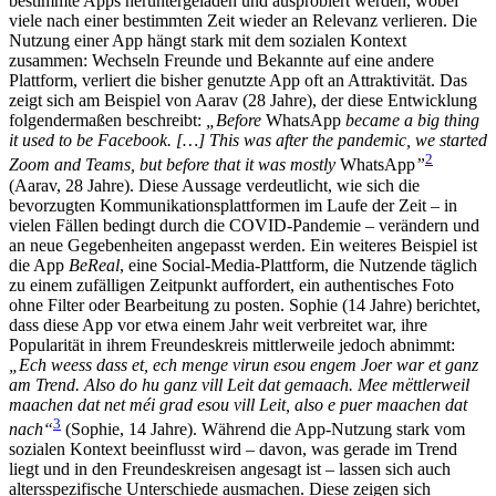
bestimmte Apps heruntergeladen und ausprobiert werden, wobei
viele nach einer bestimmten Zeit wieder an Relevanz verlieren. Die
Nutzung einer App hängt stark mit dem sozialen Kontext
zusammen: Wechseln Freunde und Bekannte auf eine andere
Plattform, verliert die bisher genutzte App oft an Attraktivität. Das
zeigt sich am Beispiel von Aarav (28 Jahre), der diese Entwicklung
folgendermaßen beschreibt:
„Before
WhatsApp
became a big thing
it used to be Facebook. […] This was after the pandemic, we started
2
Zoom and Teams, but before that it was mostly
WhatsApp
”
(Aarav, 28 Jahre). Diese Aussage verdeutlicht, wie sich die
bevorzugten Kommunikationsplattformen im Laufe der Zeit – in
vielen Fällen bedingt durch die COVID-Pandemie – verändern und
an neue Gegebenheiten angepasst werden. Ein weiteres Beispiel ist
die App
BeReal
, eine Social-Media-Plattform, die Nutzende täglich
zu einem zufälligen Zeitpunkt auffordert, ein authentisches Foto
ohne Filter oder Bearbeitung zu posten. Sophie (14 Jahre) berichtet,
dass diese App vor etwa einem Jahr weit verbreitet war, ihre
Popularität in ihrem Freundeskreis mittlerweile jedoch abnimmt:
„Ech weess dass et, ech menge virun esou engem Joer war et ganz
am Trend. Also do hu ganz vill Leit dat gemaach. Mee mëttlerweil
maachen dat net méi grad esou vill Leit, also e puer maachen dat
3
nach“
(Sophie, 14 Jahre). Während die App-Nutzung stark vom
sozialen Kontext beeinflusst wird – davon, was gerade im Trend
liegt und in den Freundeskreisen angesagt ist – lassen sich auch
altersspezifische Unterschiede ausmachen. Diese zeigen sich