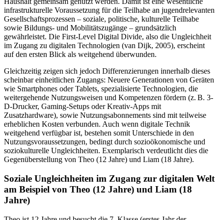
Haushalt gemeinsam genutzt werden. Damit ist eine wesentliche
infrastrukturelle Voraussetzung für die Teilhabe an jugendrelevanten
Gesellschaftsprozessen – soziale, politische, kulturelle Teilhabe
sowie Bildungs- und Mobilitätszugänge – grundsätzlich
gewährleistet. Die First-Level Digital Divide, also die Ungleichheit
im Zugang zu digitalen Technologien (van Dijk, 2005), erscheint
auf den ersten Blick als weitgehend überwunden.
Gleichzeitig zeigen sich jedoch Differenzierungen innerhalb dieses
scheinbar einheitlichen Zugangs: Neuere Generationen von Geräten
wie Smartphones oder Tablets, spezialisierte Technologien, die
weitergehende Nutzungsweisen und Kompetenzen fördern (z. B. 3-
D-Drucker, Gaming-Setups oder Kreativ-Apps mit
Zusatzhardware), sowie Nutzungsabonnements sind mit teilweise
erheblichen Kosten verbunden. Auch wenn digitale Technik
weitgehend verfügbar ist, bestehen somit Unterschiede in den
Nutzungsvoraussetzungen, bedingt durch sozioökonomische und
soziokulturelle Ungleichheiten. Exemplarisch verdeutlicht dies die
Gegenüberstellung von Theo (12 Jahre) und Liam (18 Jahre).
Soziale Ungleichheiten im Zugang zur digitalen Welt
am Beispiel von Theo (12 Jahre) und Liam (18
Jahre)
Theo ist 12 Jahre und besucht die 7. Klasse (erstes Jahr der