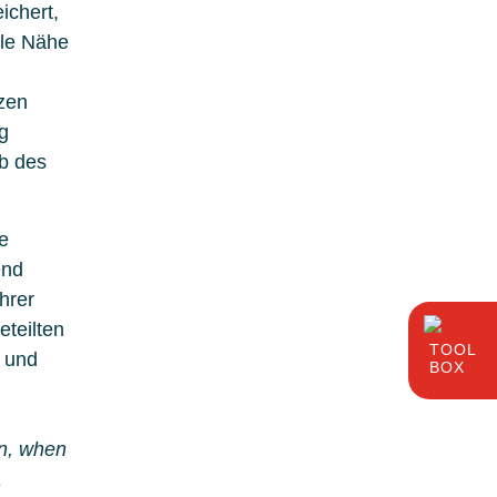
ichert,
ale Nähe
zen
g
lb des
te
end
hrer
eteilten
TOOL
 und
BOX
on, when
a