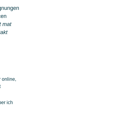
egnungen
cen
t mat
takt
 online,
t
ber ich