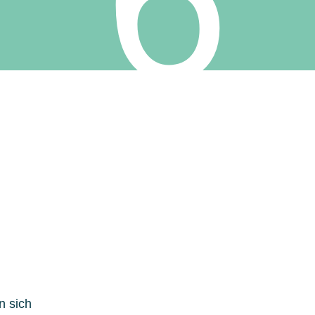
6
n sich