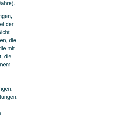
ahre).
ingen,
el der
icht
en, die
ie mit
, die
einem
ngen,
tungen,
n