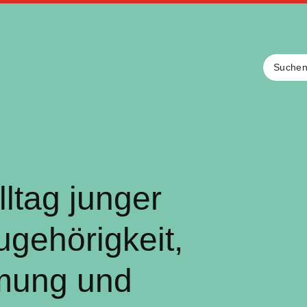
lltag junger
gehörigkeit,
mung und