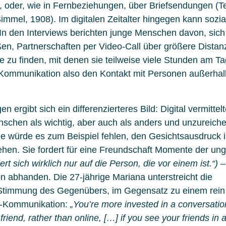
 oder, wie in Fernbeziehungen, über Briefsendungen (Te
immel, 1908). Im digitalen Zeitalter hingegen kann sozi
 In den Interviews berichten junge Menschen davon, sich
n, Partnerschaften per Video-Call über größere Distan
 zu finden, mit denen sie teilweise viele Stunden am Ta
e Kommunikation also den Kontakt mit Personen außerha
 ergibt sich ein differenzierteres Bild: Digital vermittel
schen als wichtig, aber auch als anders und unzureich
le würde es zum Beispiel fehlen, den Gesichtsausdruck i
hen. Sie fordert für eine Freundschaft Momente der ung
rt sich wirklich nur auf die Person, die vor einem ist.“)
–
on abhanden. Die 27-jährige Mariana unterstreicht die
Stimmung des Gegenübers, im Gegensatz zu einem rein
e-Kommunikation:
„You’re more invested in a conversati
friend, rather than online, […] if you see your friends in 