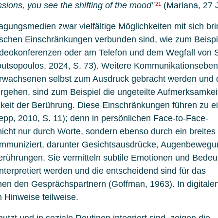
sions, you see the shifting of the mood”
(Mariana, 27 J
21
agungsmedien zwar vielfältige Möglichkeiten mit sich br
nischen Einschränkungen verbunden sind, wie zum Beispi
ideokonferenzen oder am Telefon und dem Wegfall von S
outsopoulos, 2024, S. 73). Weitere Kommunikationseben
rwachsenen selbst zum Ausdruck gebracht werden und d
gehen, sind zum Beispiel die ungeteilte Aufmerksamkeit
eit der Berührung. Diese Einschränkungen führen zu 
epp, 2010, S. 11); denn in persönlichen Face-to-Face-
cht nur durch Worte, sondern ebenso durch ein breites
ommuniziert, darunter Gesichtsausdrücke, Augenbewegu
ührungen. Sie vermitteln subtile Emotionen und Bedeu
terpretiert werden und die entscheidend sind für das
en den Gesprächspartnern (Goffman, 1963). In digitale
n Hinweise teilweise.