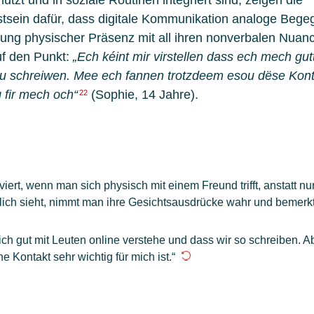
utzt und in soziale Routinen integriert sind, zeigen die
stsein dafür, dass digitale Kommunikation analoge Beg
utung physischer Präsenz mit all ihren nonverbalen Nuan
auf den Punkt:
„Ech kéint mir virstellen dass ech mech gut
esou schreiwen. Mee ech fannen trotzdeem esou dëse Kon
 fir mech och“
(Sophie, 14 Jahre).
22
viert, wenn man sich physisch mit einem Freund trifft, anstatt nur
ich sieht, nimmt man ihre Gesichtsausdrücke wahr und bemerk
mich gut mit Leuten online verstehe und dass wir so schreiben. A
e Kontakt sehr wichtig für mich ist.“