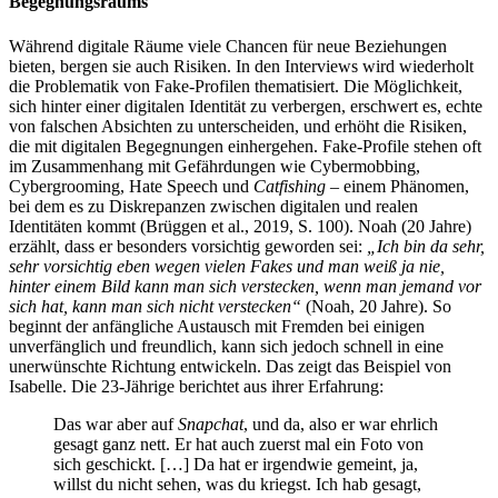
Begegnungsraums
Während digitale Räume viele Chancen für neue Beziehungen
bieten, bergen sie auch Risiken. In den Interviews wird wiederholt
die Problematik von Fake-Profilen thematisiert. Die Möglichkeit,
sich hinter einer digitalen Identität zu verbergen, erschwert es, echte
von falschen Absichten zu unterscheiden, und erhöht die Risiken,
die mit digitalen Begegnungen einhergehen. Fake-Profile stehen oft
im Zusammenhang mit Gefährdungen wie Cybermobbing,
Cybergrooming, Hate Speech und
Catfishing
– einem Phänomen,
bei dem es zu Diskrepanzen zwischen digitalen und realen
Identitäten kommt (Brüggen et al., 2019, S. 100). Noah (20 Jahre)
erzählt, dass er besonders vorsichtig geworden sei:
„Ich bin da sehr,
sehr vorsichtig eben wegen vielen Fakes und man weiß ja nie,
hinter einem Bild kann man sich verstecken, wenn man jemand vor
sich hat, kann man sich nicht verstecken“
(Noah, 20 Jahre). So
beginnt der anfängliche Austausch mit Fremden bei einigen
unverfänglich und freundlich, kann sich jedoch schnell in eine
unerwünschte Richtung entwickeln. Das zeigt das Beispiel von
Isabelle. Die 23-Jährige berichtet aus ihrer Erfahrung:
Das war aber auf
Snapchat
, und da, also er war ehrlich
gesagt ganz nett. Er hat auch zuerst mal ein Foto von
sich geschickt. […] Da hat er irgendwie gemeint, ja,
willst du nicht sehen, was du kriegst. Ich hab gesagt,