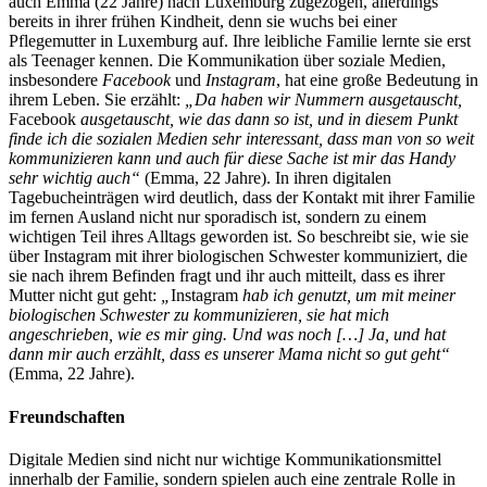
auch Emma (22 Jahre) nach Luxemburg zugezogen, allerdings
bereits in ihrer frühen Kindheit, denn sie wuchs bei einer
Pflegemutter in Luxemburg auf. Ihre leibliche Familie lernte sie erst
als Teenager kennen. Die Kommunikation über soziale Medien,
insbesondere
Facebook
und
Instagram
, hat eine große Bedeutung in
ihrem Leben. Sie erzählt:
„Da haben wir Nummern ausgetauscht,
Facebook
ausgetauscht, wie das dann so ist, und in diesem Punkt
finde ich die sozialen Medien sehr interessant, dass man von so weit
kommunizieren kann und auch für diese Sache ist mir das Handy
sehr wichtig auch“
(Emma, 22 Jahre). In ihren digitalen
Tagebucheinträgen wird deutlich, dass der Kontakt mit ihrer Familie
im fernen Ausland nicht nur sporadisch ist, sondern zu einem
wichtigen Teil ihres Alltags geworden ist. So beschreibt sie, wie sie
über Instagram mit ihrer biologischen Schwester kommuniziert, die
sie nach ihrem Befinden fragt und ihr auch mitteilt, dass es ihrer
Mutter nicht gut geht:
„
Instagram
hab ich genutzt, um mit meiner
biologischen Schwester zu kommunizieren, sie hat mich
angeschrieben, wie es mir ging. Und was noch […] Ja, und hat
dann mir auch erzählt, dass es unserer Mama nicht so gut geht“
(Emma, 22 Jahre).
Freundschaften
Digitale Medien sind nicht nur wichtige Kommunikationsmittel
innerhalb der Familie, sondern spielen auch eine zentrale Rolle in