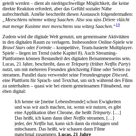
geteilt werden – dient als niedrigschwellige Möglichkeit, die keine
direkte Reaktion erfordert, aber das Gefühl sozialer Nähe
aufrechterhält. Amélie beschreibt diesen Austausch folgendermaßen:
„Meeschtens nëmme witzeg Saachen. Also sou süss Déiere vläicht
19
mat menge Kusinne mee meeschtens sou witzeg Saachen.“
Zudem wird die digitale Welt genutzt, um gemeinsame Aktivitäten
in den digitalen Raum zu verlagern. Insbesondere Online-Spiele wie
Brawl Stars
oder
Fortnite
– kompetitive, Team-basierte Multiplayer-
Spiele – liegen im Trend (siehe Kapitel 8). Auch Streaming-
Plattformen können Bestandteil des digitalen Beisammenseins sein.
Lucas, 21 Jahre, beschreibt, dass er
Teleparty
(früher
Netflix Party
)
nutzt, um mit mehreren Freunden gleichzeitig Filme oder Serien zu
streamen. Parallel dazu verwendet seine Freundesgruppe
Discord
,
eine Plattform für Sprach- und Textchat, um sich während des Films
zu unterhalten – quasi wie bei einem gemeinsamen Filmabend, nur
eben digital:
Ich kenne sie [meine Lebensfreunde] schon Ewigkeiten
und was wir auch machen, ist, wenn wir nutzen, es gibt
eine Applikation über Chrome, die heißt
Teleparty
. […]
Das heißt, ich kann dann über
Netflix
streamen, […]
jeder, der
Netflix
hat, kann sich dann da einloggen und
mitschauen. Das heißt, wir schauen dann Filme
manchmal zusammen.
Lucas, 21 Jahre