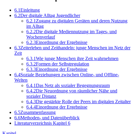
6.1
Einleitung
6.2
Der digitale Alltag Jugendlicher
6.2.1
Zugang zu digitalen Geräten und deren Nutzung
im Alltag
6.2.2
Die digitale Mediennutzung im Tages- und
Wochenverlauf
6.2.3
Einordnung der Ergebnisse
6.3
Zeiterleben und Zeithandeln: junge Menschen im Netz der
Zeit
6.3.1
Wie junge Menschen ihre Zeit wahrnehmen
6.3.2
Formen der Selbstregulation
6.3.3
Einordnung der Ergebnisse
6.4
Soziale Beziehungen zwischen Online- und Offline-
Welten
6.4.1
Das Netz als sozialer Begegnungsraum
6.4.2
Die Neuordnung von räumlicher Nähe und
sozialer Distanz
6.4.3
Die gestärkte Rolle der Peers im digitalen Zeitalter
6.4.4
Einordnung der Ergebnisse
6.5
Zusammenfassung
6.6
Methoden- und Datenüberblick
Literaturverzeichnis Kapitel 6
Kapitel