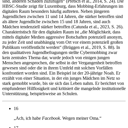
sind, anderen Schaden zuzufügen“ (Pfetsch et al., 2014, S. 24). Die
HBSC-Studie zeigt für Luxemburg, dass Mobbing-Erfahrungen im
digitalen Raum besonders häufig auftreten. Neben jüngeren
Jugendlichen zwischen 11 und 14 Jahren, die stärker betroffen sind
als ältere Jugendliche zwischen 15 und 18 Jahren, sind auch
Mädchen tendenziell stärker betroffen (Catunda et al., 2023, S. 26).
Charakteristisch für den digitalen Raum ist „die Möglichkeit, dass
mittels digitaler Medien aggressive Botschaften potenziell anonym,
zu jeder Zeit und unabhängig vom Ort vor einem potenziell großen
Publikum veröffentlicht werden“ (Brüggen et al., 2019, S. 88). In
den qualitativen Jugendbefragungen stellte Cybermobbing zwar
kein zentrales Thema dar, wurde jedoch von einigen jungen
Menschen angesprochen, die selbst in der Vergangenheit betroffen
gewesen sind oder die in ihrem Umfeld mit solchen Vorfällen
konfrontiert worden sind. Ein Beispiel ist der 20-jährige Noah. Er
erzählt von einer Situation, in der ein junges Mädchen im Netz so
stark gemobbt wurde, bis sie sich das Leben nahm. Er berichtet von
empfundener Hilflosigkeit und kritisiert die mangelnde institutionelle
Unterstützung, beispielsweise an Schulen.
16
„Ach, ich habe
Facebook
. Wegen meiner Oma.“
17