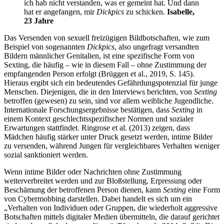
ich hab nicht verstanden, was er gemeint hat. Und dann
hat er angefangen, mir
Dickpics
zu schicken.
Isabelle,
23 Jahre
Das Versenden von sexuell freizügigen Bildbotschaften, wie zum
Beispiel von sogenannten
Dickpics
, also ungefragt versandten
Bildern männlicher Genitalien, ist eine spezifische Form von
Sexting, die häufig – wie in diesem Fall – ohne Zustimmung der
empfangenden Person erfolgt (Brüggen et al., 2019, S. 145).
Hieraus ergibt sich ein bedeutendes Gefährdungspotenzial für junge
Menschen. Diejenigen, die in den Interviews berichten, von
Sexting
betroffen (gewesen) zu sein, sind vor allem weibliche Jugendliche.
Internationale Forschungsergebnisse bestätigen, dass
Sexting
in
einem Kontext geschlechtsspezifischer Normen und sozialer
Erwartungen stattfindet. Ringrose et al. (2013) zeigen, dass
Mädchen häufig stärker unter Druck gesetzt werden, intime Bilder
zu versenden, während Jungen für vergleichbares Verhalten weniger
sozial sanktioniert werden.
Wenn intime Bilder oder Nachrichten ohne Zustimmung
weiterverbreitet werden und zur Bloßstellung, Erpressung oder
Beschämung der betroffenen Person dienen, kann
Sexting
eine Form
von Cybermobbing darstellen. Dabei handelt es sich um ein
„Verhalten von Individuen oder Gruppen, die wiederholt aggressive
Botschaften mittels digitaler Medien übermitteln, die darauf gerichtet