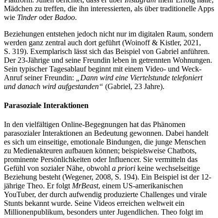
Mädchen zu treffen, die ihn interessierten, als über traditionelle Apps
wie
Tinder
oder
Badoo
.
Beziehungen entstehen jedoch nicht nur im digitalen Raum, sondern
werden ganz zentral auch dort geführt (Woinoff & Kistler, 2021,
S. 319). Exemplarisch lässt sich das Beispiel von Gabriel anführen.
Der 23-Jährige und seine Freundin leben in getrennten Wohnungen.
Sein typischer Tagesablauf beginnt mit einem Video- und Weck-
Anruf seiner Freundin:
„Dann wird eine Viertelstunde telefoniert
und danach wird aufgestanden“
(Gabriel, 23 Jahre).
Parasoziale Interaktionen
In den vielfältigen Online-Begegnungen hat das Phänomen
parasozialer Interaktionen an Bedeutung gewonnen. Dabei handelt
es sich um einseitige, emotionale Bindungen, die junge Menschen
zu Medienakteuren aufbauen können; beispielsweise Chatbots,
prominente Persönlichkeiten oder Influencer. Sie vermitteln das
Gefühl von sozialer Nähe, obwohl
a priori
keine wechselseitige
Beziehung besteht (Wegener, 2008, S. 194). Ein Beispiel ist der 12-
jährige Theo. Er folgt
MrBeast
, einem US-amerikanischen
YouTuber, der durch aufwendig produzierte Challenges und virale
Stunts bekannt wurde. Seine Videos erreichen weltweit ein
Millionenpublikum, besonders unter Jugendlichen. Theo folgt im