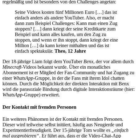
regelmäßig und ist besonders von den Challenges angetan:
Seine Videos kosten fünf Millionen Euro […] das ist
einfach anders als andere YouTuber. Also, er macht
dann zum Beispiel Challenges: Kann man einen Zug
stoppen? […] dann kriegt der seine Kreditkarte zum
Beispiel und kann alles kaufen, um den Zug zu
stoppen, und wenn er ihn stoppt, dann kriegt der eine
Million […] da kann keiner mithalten und das ist
einfach spektakulär.
Theo, 12 Jahre
Der 18-jährige Liam folgt dem YouTuber
Benx
, der vor allem durch
Minecraft
-Videos bekannt wurde. Über ein monatliches
Abonnement ist er Mitglied der Fan-Community und hat Zugang zu
einer
WhatsApp
-Gruppe, in der die Fans mit ihrem Idol chatten
können. Durch die Möglichkeit der direkten Interaktion mit Benx
wird die parasoziale Bindung durch digitale Interaktionsräume (hier:
WhatsApp
-Gruppe) erweitert.
Der Kontakt mit fremden Personen
Ein weiteres Phänomen ist der Kontakt mit fremden Personen.
Dieser wird teilweise selbst initiiert, häufig aus Neugierde und
Experimentierfreudigkeit. Der 15-jährige Tom wollte es
„einfach
mal ausprobieren“
. Er führt aus, dass er die Video-Chat-App