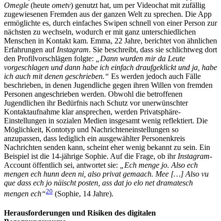
Omegle
(heute
ometv
) genutzt hat, um per Videochat mit zufällig
zugewiesenen Fremden aus der ganzen Welt zu sprechen. Die App
ermöglichte es, durch einfaches Swipen schnell von einer Person zur
nächsten zu wechseln, wodurch er mit ganz unterschiedlichen
Menschen in Kontakt kam. Emma, 22 Jahre, berichtet von ähnlichen
Erfahrungen auf
Instagram
. Sie beschreibt, dass sie schlichtweg dort
den Profilvorschlägen folgte:
„Dann wurden mir da Leute
vorgeschlagen und dann habe ich einfach draufgeklickt und ja, habe
ich auch mit denen geschrieben.“
Es werden jedoch auch Fälle
beschrieben, in denen Jugendliche gegen ihren Willen von fremden
Personen angeschrieben werden. Obwohl die betroffenen
Jugendlichen ihr Bedürfnis nach Schutz vor unerwünschter
Kontaktaufnahme klar ansprechen, werden Privatsphäre-
Einstellungen in sozialen Medien insgesamt wenig reflektiert. Die
Möglichkeit, Kontotyp und Nachrichteneinstellungen so
anzupassen, dass lediglich ein ausgewählter Personenkreis
Nachrichten senden kann, scheint eher wenig bekannt zu sein. Ein
Beispiel ist die 14-jährige Sophie. Auf die Frage, ob ihr
Instagram
-
Account öffentlich sei, antwortet sie:
„Ech menge jo. Also ech
mengen ech hunn deen ni, also privat gemaach. Mee […] Also vu
que dass ech jo näischt posten, ass dat jo elo net dramatesch
20
mengen ech“
(Sophie, 14 Jahre).
Herausforderungen und Risiken des digitalen