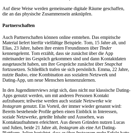
Auf diese Weise werden gemeinsame digitale Räume geschaffen,
die an das physische Zusammensein anknüpfen.
Partnerschaften
Auch Partnerschaften können online entstehen. Das empirische
Material liefert hierfür vielfältige Beispiele. Tom, 15 Jahre alt, und
Elias, 23 Jahre, haben ihre ersten Freundinnen über
Tinder
kennengelernt. Tom erzählt, dass sie zunächst über die App
miteinander ins Gespräch gekommen sind und dann Kontaktdaten
ausgetauscht haben, um ihre Gespräche zunächst über
Snapchat
fortzusetzen. Schließlich trafen sie sich persönlich. Emma, 22 Jahre,
nutzte
Badoo
, eine Kombination aus sozialem Netzwerk und
Dating-App, um neue Menschen kennenzulernen.
In den Jugendinterviews zeigt sich, dass nicht nur klassische Dating-
Apps genutzt werden, um mit anderen Personen Kontakt
aufzubauen; teilweise werden auch soziale Netzwerke wie
Instagram
genutzt. Ein Vorteil, der immer wieder genannt wird:
Bereits bestehende Profile geben einen Einblick in Interessen,
soziale Netzwerke, geteilte Inhalte und Aussehen, was
Kontaktaufnahmen erleichtert. Aus diesen Gründen nutzen Lucas
und Julien, beide 21 Jahre alt,
Instagram
als eine Art Dating-
Plattform. Julien berichtet, dass er über
Instagram
mehr Erfolg hatte,