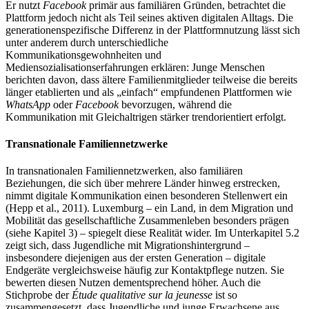
Er nutzt
Facebook
primär aus familiären Gründen, betrachtet die
Plattform jedoch nicht als Teil seines aktiven digitalen Alltags. Die
generationenspezifische Differenz in der Plattformnutzung lässt sich
unter anderem durch unterschiedliche
Kommunikationsgewohnheiten und
Mediensozialisationserfahrungen erklären: Junge Menschen
berichten davon, dass ältere Familienmitglieder teilweise die bereits
länger etablierten und als „einfach“ empfundenen Plattformen wie
WhatsApp
oder
Facebook
bevorzugen, während die
Kommunikation mit Gleichaltrigen stärker trendorientiert erfolgt.
Transnationale Familiennetzwerke
In transnationalen Familiennetzwerken, also familiären
Beziehungen, die sich über mehrere Länder hinweg erstrecken,
nimmt digitale Kommunikation einen besonderen Stellenwert ein
(Hepp et al., 2011). Luxemburg – ein Land, in dem Migration und
Mobilität das gesellschaftliche Zusammenleben besonders prägen
(siehe Kapitel 3) – spiegelt diese Realität wider. Im Unterkapitel 5.2
zeigt sich, dass Jugendliche mit Migrationshintergrund –
insbesondere diejenigen aus der ersten Generation – digitale
Endgeräte vergleichsweise häufig zur Kontaktpflege nutzen. Sie
bewerten diesen Nutzen dementsprechend höher. Auch die
Stichprobe der
Étude qualitative sur la jeunesse
ist so
zusammengesetzt, dass Jugendliche und junge Erwachsene aus