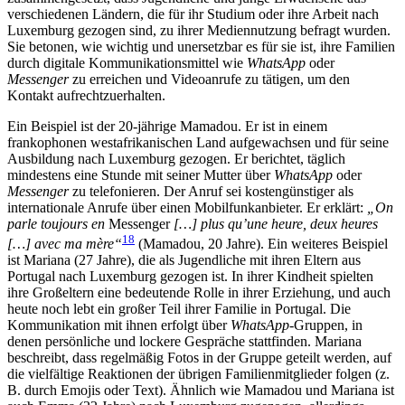
verschiedenen Ländern, die für ihr Studium oder ihre Arbeit nach
Luxemburg gezogen sind, zu ihrer Mediennutzung befragt wurden.
Sie betonen, wie wichtig und unersetzbar es für sie ist, ihre Familien
durch digitale Kommunikationsmittel wie
WhatsApp
oder
Messenger
zu erreichen und Videoanrufe zu tätigen, um den
Kontakt aufrechtzuerhalten.
Ein Beispiel ist der 20-jährige Mamadou. Er ist in einem
frankophonen westafrikanischen Land aufgewachsen und für seine
Ausbildung nach Luxemburg gezogen. Er berichtet, täglich
mindestens eine Stunde mit seiner Mutter über
WhatsApp
oder
Messenger
zu telefonieren. Der Anruf sei kostengünstiger als
internationale Anrufe über einen Mobilfunkanbieter. Er erklärt:
„On
parle toujours en
Messenger
[…] plus qu’une heure, deux heures
18
[…] avec ma mère“
(Mamadou, 20 Jahre). Ein weiteres Beispiel
ist Mariana (27 Jahre), die als Jugendliche mit ihren Eltern aus
Portugal nach Luxemburg gezogen ist. In ihrer Kindheit spielten
ihre Großeltern eine bedeutende Rolle in ihrer Erziehung, und auch
heute noch lebt ein großer Teil ihrer Familie in Portugal. Die
Kommunikation mit ihnen erfolgt über
WhatsApp
-Gruppen, in
denen persönliche und lockere Gespräche stattfinden. Mariana
beschreibt, dass regelmäßig Fotos in der Gruppe geteilt werden, auf
die vielfältige Reaktionen der übrigen Familienmitglieder folgen (z.
B. durch Emojis oder Text). Ähnlich wie Mamadou und Mariana ist