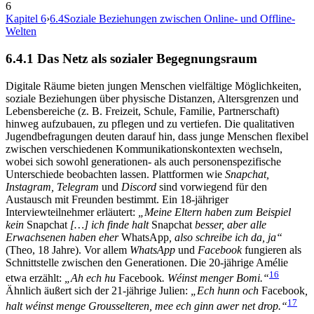
6
Kapitel 6
›
6.4
Soziale Beziehungen zwischen Online- und Offline-
Welten
6.4.1
Das Netz als sozialer Begegnungsraum
Digitale Räume bieten jungen Menschen vielfältige Möglichkeiten,
soziale Beziehungen über physische Distanzen, Altersgrenzen und
Lebensbereiche (z. B. Freizeit, Schule, Familie, Partnerschaft)
hinweg aufzubauen, zu pflegen und zu vertiefen. Die qualitativen
Jugendbefragungen deuten darauf hin, dass junge Menschen flexibel
zwischen verschiedenen Kommunikationskontexten wechseln,
wobei sich sowohl generationen- als auch personenspezifische
Unterschiede beobachten lassen. Plattformen wie
Snapchat,
Instagram, Telegram
und
Discord
sind vorwiegend für den
Austausch mit Freunden bestimmt. Ein 18-jähriger
Interviewteilnehmer erläutert:
„Meine Eltern haben zum Beispiel
kein
Snapchat
[…] ich finde halt
Snapchat
besser, aber alle
Erwachsenen haben eher
WhatsApp
, also schreibe ich da, ja“
(Theo, 18 Jahre). Vor allem
WhatsApp
und
Facebook
fungieren als
Schnittstelle zwischen den Generationen. Die 20-jährige Amélie
16
etwa erzählt:
„Ah ech hu
Facebook
. Wéinst menger Bomi.“
Ähnlich äußert sich der 21-jährige Julien:
„Ech hunn och
Facebook
,
17
halt wéinst menge Grousselteren, mee ech ginn awer net drop.“