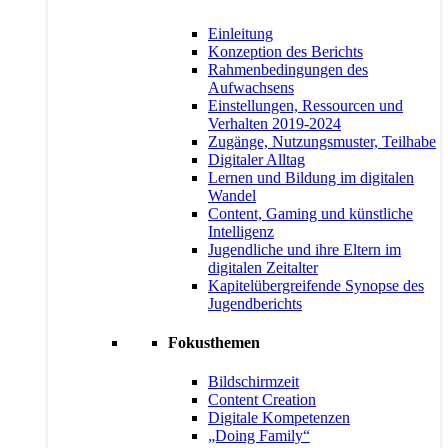
Einleitung
Konzeption des Berichts
Rahmenbedingungen des
Aufwachsens
Einstellungen, Ressourcen und
Verhalten 2019-2024
Zugänge, Nutzungsmuster, Teilhabe
Digitaler Alltag
Lernen und Bildung im digitalen
Wandel
Content, Gaming und künstliche
Intelligenz
Jugendliche und ihre Eltern im
digitalen Zeitalter
Kapitelübergreifende Synopse des
Jugendberichts
Fokusthemen
Bildschirmzeit
Content Creation
Digitale Kompetenzen
„Doing Family“